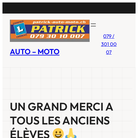
Aller
au
contenu
079 /
301 00
AUTO – MOTO
07
UN GRAND MERCI A
TOUS LES ANCIENS
ÉLÈVES