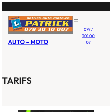
Aller
au
contenu
079 /
301 00
AUTO – MOTO
07
TARIFS